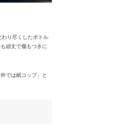
だわり尽くしたボトル
かも頑丈で傷もつきに
ら外では紙コップ」と