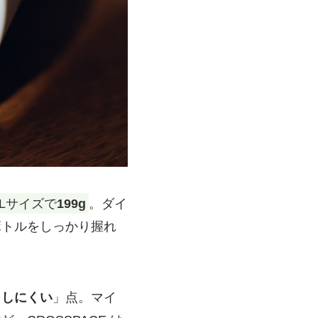
るLサイズで
199g
。ダイ
ボトルをしっかり握れ
もしにくい
」点。マイ