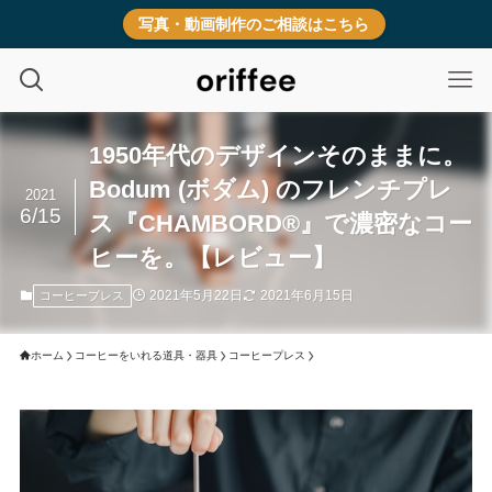
写真・動画制作のご相談はこちら
1950年代のデザインそのままに。
Bodum (ボダム) のフレンチプレ
2021
6/15
ス『CHAMBORD®』で濃密なコー
ヒーを。【レビュー】
2021年5月22日
2021年6月15日
コーヒープレス
ホーム
コーヒーをいれる道具・器具
コーヒープレス