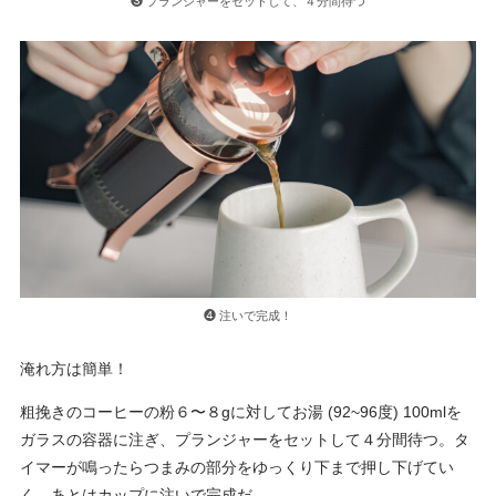
❸ プランジャーをセットして、４分間待つ
❹ 注いで完成！
淹れ方は簡単！
粗挽きのコーヒーの粉６〜８gに対してお湯 (92~96度) 100mlを
ガラスの容器に注ぎ、プランジャーをセットして４分間待つ。タ
イマーが鳴ったらつまみの部分をゆっくり下まで押し下げてい
く。あとはカップに注いで完成だ。