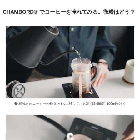
CHAMBORD®
でコーヒーを淹れてみる。微粉はどう？
❶ 粗挽きのコーヒーの粉６〜８gに対して、お湯 (92~96度) 100mlを注ぐ