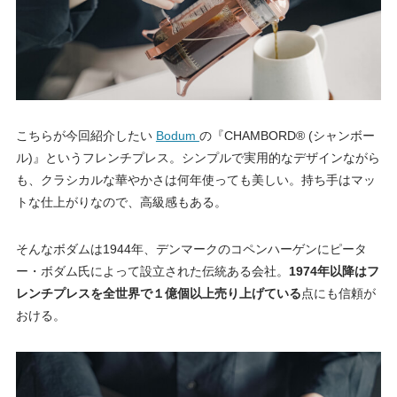
こちらが今回紹介したい
Bodum
の『CHAMBORD® (シャンボー
ル)』というフレンチプレス。シンプルで実用的なデザインながら
も、クラシカルな華やかさは何年使っても美しい。持ち手はマッ
トな仕上がりなので、高級感もある。
そんなボダムは1944年、デンマークのコペンハーゲンにピータ
ー・ボダム氏によって設立された伝統ある会社。
1974年以降はフ
レンチプレスを全世界で１億個以上売り上げている
点にも信頼が
おける。