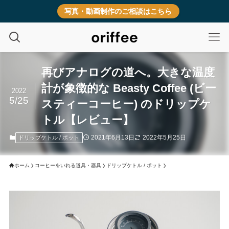
写真・動画制作のご相談はこちら
再びアナログの道へ。大きな温度
計が象徴的な Beasty Coffee (ビー
2022
5/25
スティーコーヒー) のドリップケ
トル【レビュー】
2021年6月13日
2022年5月25日
ドリップケトル / ポット
ホーム
コーヒーをいれる道具・器具
ドリップケトル / ポット