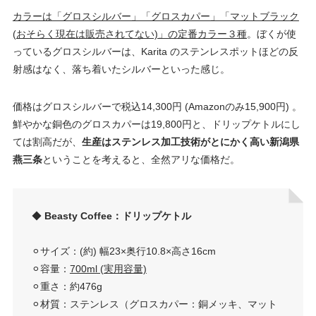
カラーは「グロスシルバー」「グロスカパー」「マットブラック
(おそらく現在は販売されてない)」の定番カラー３種
。ぼくが使
っているグロスシルバーは、Karita のステンレスポットほどの反
射感はなく、落ち着いたシルバーといった感じ。
価格はグロスシルバーで税込14,300円 (Amazonのみ15,900円) 。
鮮やかな銅色のグロスカパーは19,800円と、ドリップケトルにし
ては割高だが、
生産はステンレス加工技術がとにかく高い新潟県
燕三条
ということを考えると、全然アリな価格だ。
◆
Beasty Coffee：ドリップケトル
⚪︎サイズ：(約) 幅23×奥行10.8×高さ16cm
⚪︎容量：
700ml (実用容量)
⚪︎︎︎重さ：約476g
⚪︎材質：ステンレス（グロスカパー：銅メッキ、マット